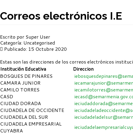
Correos electrónicos I.E
Escrito por
Super User
Categoría:
Uncategorised
Publicado: 15 Octubre 2020
Estas son las direcciones de los correos electrónicos instituc
Institución Educativa
Direccion
BOSQUES DE PINARES
iebosquesdepinares@sema
CAMARA JUNIOR
iecamarajunior@semarmeni
CAMILO TORRES
iecamilotorres@semarmeni
CASD
iecasd@semarmenia.gov.c
CIUDAD DORADA
ieciudaddorada@semarmen
CIUDADELA DE OCCIDENTE
ieciudadeladeoccidente@s
CIUDADELA DEL SUR
ieciudadeladelsur@semarm
CIUDADELA EMPRESARIAL
ieciudadelaempresarialcu
CUYABRA