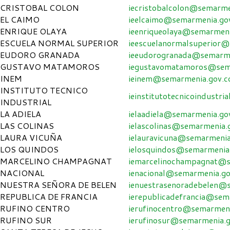
CRISTOBAL COLON
iecristobalcolon@semarme
EL CAIMO
ieelcaimo@semarmenia.go
ENRIQUE OLAYA
ieenriqueolaya@semarmeni
ESCUELA NORMAL SUPERIOR
ieescuelanormalsuperior@
EUDORO GRANADA
ieeudorogranada@semarme
GUSTAVO MATAMOROS
iegustavomatamoros@sem
INEM
ieinem@semarmenia.gov.c
INSTITUTO TECNICO
ieinstitutotecnicoindustr
INDUSTRIAL
LA ADIELA
ielaadiela@semarmenia.go
LAS COLINAS
ielascolinas@semarmenia.
LAURA VICUÑA
ielauravicuna@semarmenia
LOS QUINDOS
ielosquindos@semarmenia
MARCELINO CHAMPAGNAT
iemarcelinochampagnat@s
NACIONAL
ienacional@semarmenia.go
NUESTRA SEÑORA DE BELEN
ienuestrasenoradebelen@
REPUBLICA DE FRANCIA
ierepublicadefrancia@sem
RUFINO CENTRO
ierufinocentro@semarmeni
RUFINO SUR
ierufinosur@semarmenia.g