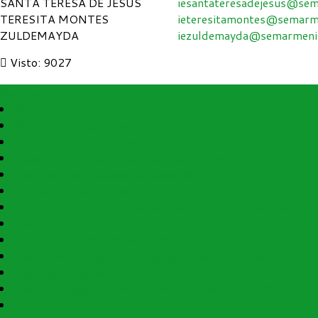
SANTA TERESA DE JESUS
iesantateresadejesus@sem
TERESITA MONTES
ieteresitamontes@semarme
ZULDEMAYDA
iezuldemayda@semarmenia
Visto: 9027
Open menu
Directorio Funcionarios
Directorio I.E Oficiales
Cronograma Nomina Sem
Encuesta Satisfacción de Enfoque al Cliente
Plan Nacional Decenal de Educación (PNDE) 2016-2026
Instructivo Elaboración de Documentos
Decreto 153 de 2020 "Actualización Distribución Planta"
Instructivo SIMPADE
Descuentos y Bon. Nomina Docentes
Plan de Acción Secretaría de Educación de Armenia
Calendario Escolar 2026
Plan Estratégico Municipal de Educación 2020-2031
PACSE 2026