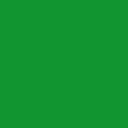
Open menu
Directorio Funcionarios
Directorio I.E Oficiales
Cronograma Nomina Sem
Encuesta Satisfacción de Enfoque al Cliente
Plan Nacional Decenal de Educación (PNDE) 2016-2026
Instructivo Elaboración de Documentos
Decreto 153 de 2020 "Actualización Distribución Planta"
Instructivo SIMPADE
Descuentos y Bon. Nomina Docentes
Plan de Acción Secretaría de Educación de Armenia
Calendario Escolar 2026
Plan Estratégico Municipal de Educación 2020-2031
PACSE 2026
Directorio IE Privadas
Formatos SEM Armenia