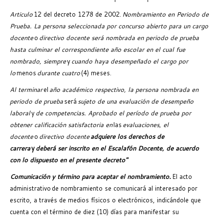
Articulo
12 del decreto 1278 de 2002.
Nombramiento en Periodo de
Prueba. La persona seleccionada por concurso abierto para un cargo
docente
o
directivo docente será nombrada en periodo de prueba
hasta culminar el correspondiente año escolar en el cual fue
nombrado, siempre
y
cuando haya desempeñado el cargo por
lo
menos
durante cuatro
(4) meses.
Al terminar
el
año académico respectivo, la persona nombrada en
periodo de prueba
será
sujeto de una evaluación de desempeño
laboral
y
de competencias. Aprobado el período de prueba por
obtener calificación satisfactoria en
las
evaluaciones, el
docente
o
directivo docente
adquiere los derechos de
carrera
y
deberá ser inscrito en el Escalafón Docente, de acuerdo
con lo dispuesto en el presente decreto"
Comunicación y término para aceptar el nombramiento.
El acto
administrativo
de nombramiento se comunicará al interesado por
escrito, a través de medios físicos o electrónicos, indicándole que
cuenta con el término de diez (10) días para manifestar su