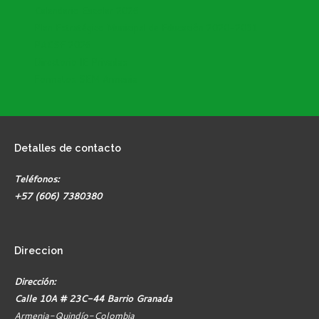
Calendario Escolar 2026
Plan Estratégico Municipal de Educación 2020-2031
PACSE 2026
Directorio IE Privadas
Formatos SEM Armenia
Detalles
de contacto
Teléfonos:
+57 (606) 7380380
Direccion
Dirección:
Calle 10A # 23C-44 Barrio Granada
Armenia-Quindío-Colombia