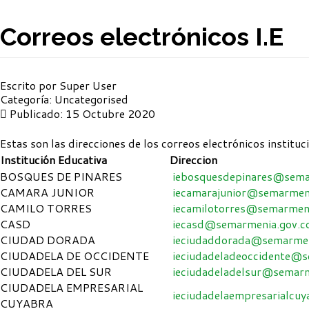
Correos electrónicos I.E
Escrito por
Super User
Categoría:
Uncategorised
Publicado: 15 Octubre 2020
Estas son las direcciones de los correos electrónicos instituc
Institución Educativa
Direccion
BOSQUES DE PINARES
iebosquesdepinares@sema
CAMARA JUNIOR
iecamarajunior@semarmeni
CAMILO TORRES
iecamilotorres@semarmeni
CASD
iecasd@semarmenia.gov.c
CIUDAD DORADA
ieciudaddorada@semarmen
CIUDADELA DE OCCIDENTE
ieciudadeladeoccidente@s
CIUDADELA DEL SUR
ieciudadeladelsur@semarm
CIUDADELA EMPRESARIAL
ieciudadelaempresarialcu
CUYABRA