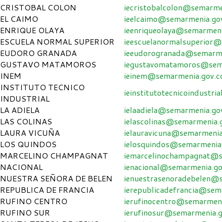
CRISTOBAL COLON
iecristobalcolon@semarme
EL CAIMO
ieelcaimo@semarmenia.go
ENRIQUE OLAYA
ieenriqueolaya@semarmeni
ESCUELA NORMAL SUPERIOR
ieescuelanormalsuperior@
EUDORO GRANADA
ieeudorogranada@semarme
GUSTAVO MATAMOROS
iegustavomatamoros@sem
INEM
ieinem@semarmenia.gov.c
INSTITUTO TECNICO
ieinstitutotecnicoindustr
INDUSTRIAL
LA ADIELA
ielaadiela@semarmenia.go
LAS COLINAS
ielascolinas@semarmenia.
LAURA VICUÑA
ielauravicuna@semarmenia
LOS QUINDOS
ielosquindos@semarmenia
MARCELINO CHAMPAGNAT
iemarcelinochampagnat@s
NACIONAL
ienacional@semarmenia.go
NUESTRA SEÑORA DE BELEN
ienuestrasenoradebelen@
REPUBLICA DE FRANCIA
ierepublicadefrancia@sem
RUFINO CENTRO
ierufinocentro@semarmeni
RUFINO SUR
ierufinosur@semarmenia.g