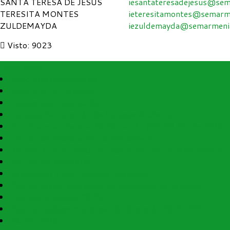
SANTA TERESA DE JESUS
iesantateresadejesus@sem
TERESITA MONTES
ieteresitamontes@semarme
ZULDEMAYDA
iezuldemayda@semarmenia
Visto: 9023
Open menu
Directorio Funcionarios
Directorio I.E Oficiales
Cronograma Nomina Sem
Encuesta Satisfacción de Enfoque al Cliente
Plan Nacional Decenal de Educación (PNDE) 2016-2026
Instructivo Elaboración de Documentos
Decreto 153 de 2020 "Actualización Distribución Planta"
Instructivo SIMPADE
Descuentos y Bon. Nomina Docentes
Plan de Acción Secretaría de Educación de Armenia
Calendario Escolar 2026
Plan Estratégico Municipal de Educación 2020-2031
PACSE 2026