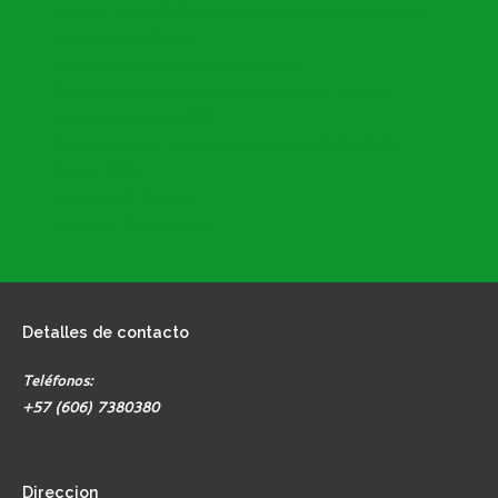
Decreto 153 de 2020 "Actualización Distribución Planta"
Instructivo SIMPADE
Descuentos y Bon. Nomina Docentes
Plan de Acción Secretaría de Educación de Armenia
Calendario Escolar 2026
Plan Estratégico Municipal de Educación 2020-2031
PACSE 2026
Directorio IE Privadas
Formatos SEM Armenia
Detalles
de contacto
Teléfonos:
+57 (606) 7380380
Direccion