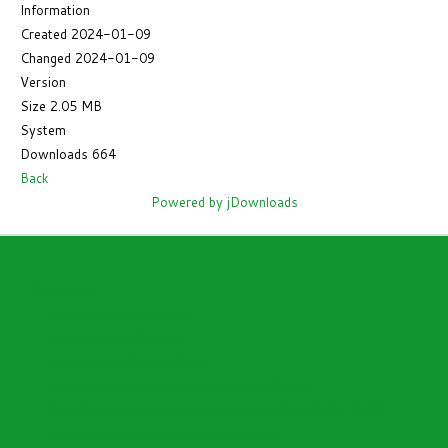
Information
Created
2024-01-09
Changed
2024-01-09
Version
Size
2.05 MB
System
Downloads
664
Back
Powered by jDownloads
Open menu
Directorio Funcionarios
Directorio I.E Oficiales
Cronograma Nomina Sem
Encuesta Satisfacción de Enfoque al Cliente
Plan Nacional Decenal de Educación (PNDE) 2016-2026
Instructivo Elaboración de Documentos