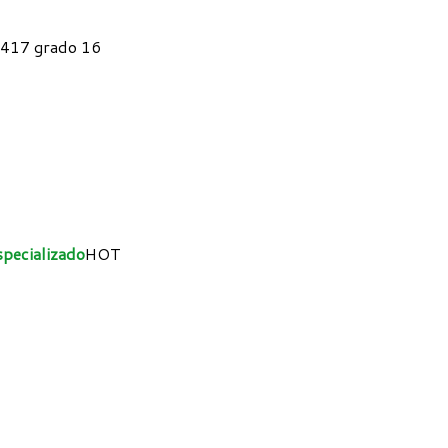
o 417 grado 16
specializado
HOT