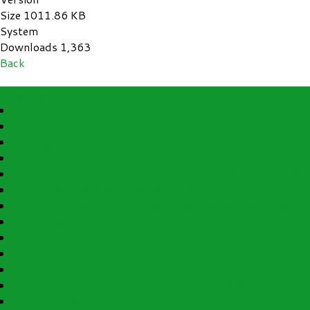
Size
1011.86 KB
System
Downloads
1,363
Back
Open menu
Directorio Funcionarios
Directorio I.E Oficiales
Cronograma Nomina Sem
Encuesta Satisfacción de Enfoque al Cliente
Plan Nacional Decenal de Educación (PNDE) 2016-2026
Instructivo Elaboración de Documentos
Decreto 153 de 2020 "Actualización Distribución Planta"
Instructivo SIMPADE
Descuentos y Bon. Nomina Docentes
Plan de Acción Secretaría de Educación de Armenia
Calendario Escolar 2026
Plan Estratégico Municipal de Educación 2020-2031
PACSE 2026