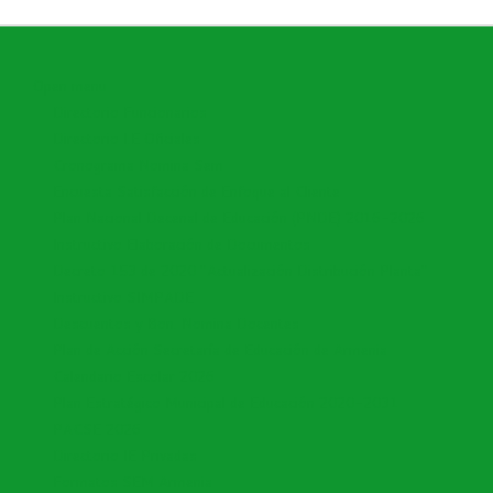
Open menu
Directorio Funcionarios
Directorio I.E Oficiales
Cronograma Nomina Sem
Encuesta Satisfacción de Enfoque al Cliente
Plan Nacional Decenal de Educación (PNDE) 2016-2026
Instructivo Elaboración de Documentos
Decreto 153 de 2020 "Actualización Distribución Planta"
Instructivo SIMPADE
Descuentos y Bon. Nomina Docentes
Plan de Acción Secretaría de Educación de Armenia
Calendario Escolar 2026
Plan Estratégico Municipal de Educación 2020-2031
PACSE 2026
Directorio IE Privadas
Formatos SEM Armenia