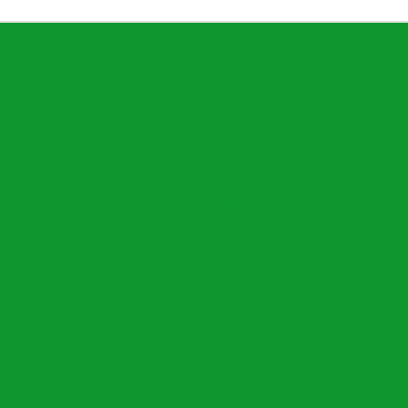
Open menu
Directorio Funcionarios
Directorio I.E Oficiales
Cronograma Nomina Sem
Encuesta Satisfacción de Enfoque al Cliente
Plan Nacional Decenal de Educación (PNDE) 2016-2026
Instructivo Elaboración de Documentos
Decreto 153 de 2020 "Actualización Distribución Planta"
Instructivo SIMPADE
Descuentos y Bon. Nomina Docentes
Plan de Acción Secretaría de Educación de Armenia
Calendario Escolar 2026
Plan Estratégico Municipal de Educación 2020-2031
PACSE 2026
Directorio IE Privadas
Formatos SEM Armenia