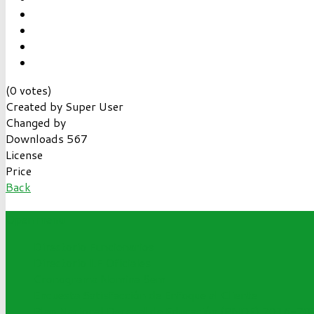
(0 votes)
Created by
Super User
Changed by
Downloads
567
License
Price
Back
Open menu
Directorio Funcionarios
Directorio I.E Oficiales
Cronograma Nomina Sem
Encuesta Satisfacción de Enfoque al Cliente
Plan Nacional Decenal de Educación (PNDE) 2016-20