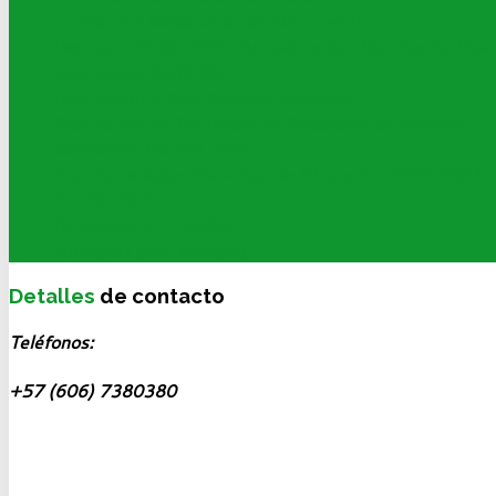
Instructivo Elaboración de Documentos
Decreto 153 de 2020 "Actualización Distribución Plan
Instructivo SIMPADE
Descuentos y Bon. Nomina Docentes
Plan de Acción Secretaría de Educación de Armenia
Calendario Escolar 2026
Plan Estratégico Municipal de Educación 2020-2031
PACSE 2026
Directorio IE Privadas
Formatos SEM Armenia
Detalles
de contacto
Teléfonos:
+57 (606) 7380380