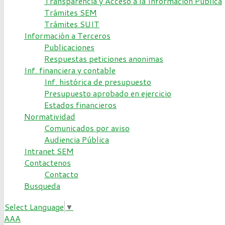
Transparencia y Acceso a la Información Pública
Trámites SEM
Trámites SUIT
Información a Terceros
Publicaciones
Respuestas peticiones anonimas
Inf. financiera y contable
Inf. histórica de presupuesto
Presupuesto aprobado en ejercicio
Estados financieros
Normatividad
Comunicados por aviso
Audiencia Pública
Intranet SEM
Contactenos
Contacto
Busqueda
Select Language
▼
A
A
A