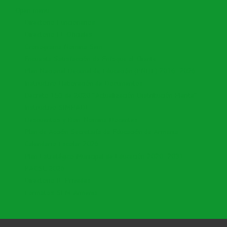
Open menu
Directorio Funcionarios
Directorio I.E Oficiales
Cronograma Nomina Sem
Encuesta Satisfacción de Enfoque al Cliente
Plan Nacional Decenal de Educación (PNDE) 2016-2026
Instructivo Elaboración de Documentos
Decreto 153 de 2020 "Actualización Distribución Planta"
Instructivo SIMPADE
Descuentos y Bon. Nomina Docentes
Plan de Acción Secretaría de Educación de Armenia
Calendario Escolar 2026
Plan Estratégico Municipal de Educación 2020-2031
PACSE 2026
Directorio IE Privadas
Formatos SEM Armenia