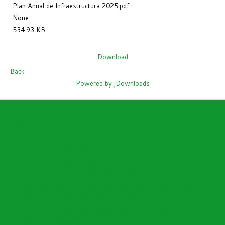
Plan Anual de Infraestructura 2025.pdf
None
534.93 KB
Download
Back
Powered by jDownloads
Open menu
Directorio Funcionarios
Directorio I.E Oficiales
Cronograma Nomina Sem
Encuesta Satisfacción de Enfoque al Cliente
Plan Nacional Decenal de Educación (PNDE) 2016-2026
Instructivo Elaboración de Documentos
Decreto 153 de 2020 "Actualización Distribución Planta"
Instructivo SIMPADE