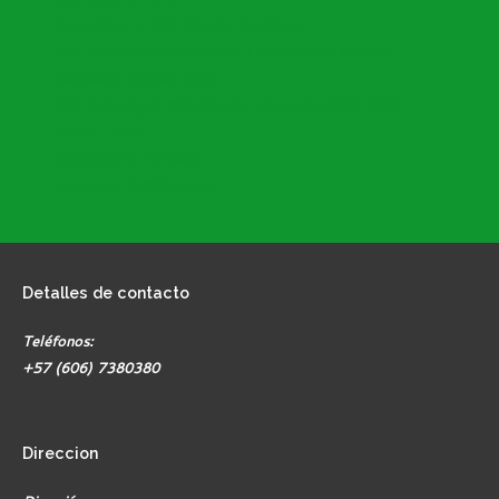
Descuentos y Bon. Nomina Docentes
Plan de Acción Secretaría de Educación de Armenia
Calendario Escolar 2026
Plan Estratégico Municipal de Educación 2020-2031
PACSE 2026
Directorio IE Privadas
Formatos SEM Armenia
Detalles
de contacto
Teléfonos:
+57 (606) 7380380
Direccion