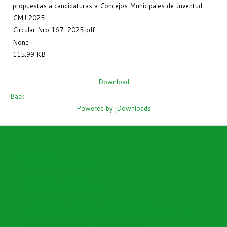
propuestas a candidaturas a Concejos Municipales de Juventud
CMJ 2025
Circular Nro 167-2025.pdf
None
115.99 KB
Download
Back
Powered by jDownloads
Open menu
Directorio Funcionarios
Directorio I.E Oficiales
Cronograma Nomina Sem
Encuesta Satisfacción de Enfoque al Cliente
Plan Nacional Decenal de Educación (PNDE) 2016-2026
Instructivo Elaboración de Documentos