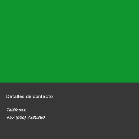
Decreto 153 de 2020 "Actualización Distribución Planta"
Instructivo SIMPADE
Descuentos y Bon. Nomina Docentes
Plan de Acción Secretaría de Educación de Armenia
Calendario Escolar 2026
Plan Estratégico Municipal de Educación 2020-2031
PACSE 2026
Directorio IE Privadas
Formatos SEM Armenia
Detalles
de contacto
Teléfonos:
+57 (606) 7380380