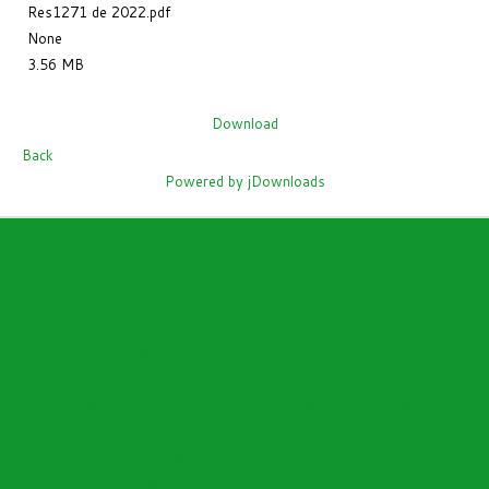
Res1271 de 2022.pdf
None
3.56 MB
Download
Back
Powered by jDownloads
Open menu
Directorio Funcionarios
Directorio I.E Oficiales
Cronograma Nomina Sem
Encuesta Satisfacción de Enfoque al Cliente
Plan Nacional Decenal de Educación (PNDE) 2016-2026
Instructivo Elaboración de Documentos
Decreto 153 de 2020 "Actualización Distribución Planta"
Instructivo SIMPADE