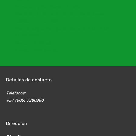
Descuentos y Bon. Nomina Docentes
Plan de Acción Secretaría de Educación de Armenia
Calendario Escolar 2026
Plan Estratégico Municipal de Educación 2020-2031
PACSE 2026
Directorio IE Privadas
Formatos SEM Armenia
Detalles
de contacto
Teléfonos:
+57 (606) 7380380
Direccion