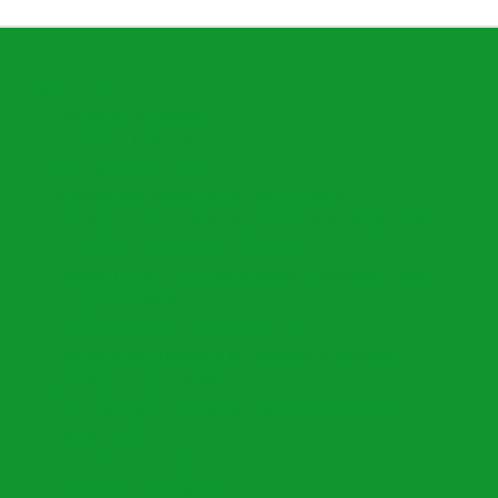
Open menu
Directorio Funcionarios
Directorio I.E Oficiales
Cronograma Nomina Sem
Encuesta Satisfacción de Enfoque al Cliente
Plan Nacional Decenal de Educación (PNDE) 2016-2026
Instructivo Elaboración de Documentos
Decreto 153 de 2020 "Actualización Distribución Planta"
Instructivo SIMPADE
Descuentos y Bon. Nomina Docentes
Plan de Acción Secretaría de Educación de Armenia
Calendario Escolar 2026
Plan Estratégico Municipal de Educación 2020-2031
PACSE 2026
Directorio IE Privadas
Formatos SEM Armenia