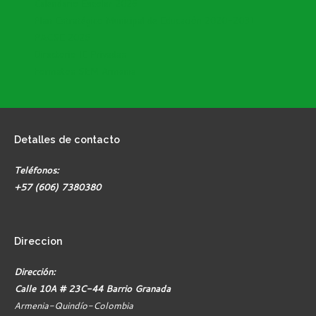
Calendario Escolar 2026
Plan Estratégico Municipal de Educación 2020-2031
PACSE 2026
Directorio IE Privadas
Formatos SEM Armenia
Detalles
de contacto
Teléfonos:
+57 (606) 7380380
Direccion
Dirección:
Calle 10A # 23C-44 Barrio Granada
Armenia-Quindío-Colombia