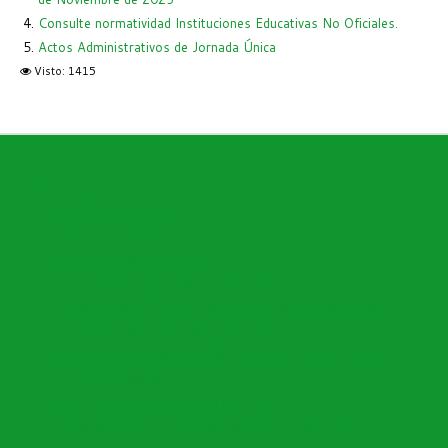
Consulte normatividad Instituciones Educativas No Oficiales.
Actos Administrativos de Jornada Única
Visto: 1415
Open menu
Directorio Funcionarios
Directorio I.E Oficiales
Cronograma Nomina Sem
Encuesta Satisfacción de Enfoque al Cliente
Plan Nacional Decenal de Educación (PNDE) 2016-2026
Instructivo Elaboración de Documentos
Decreto 153 de 2020 "Actualización Distribución Planta"
Instructivo SIMPADE
Descuentos y Bon. Nomina Docentes
Plan de Acción Secretaría de Educación de Armenia