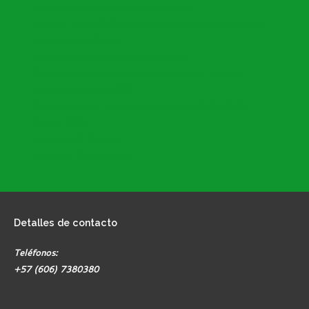
Instructivo Elaboración de Documentos
Decreto 153 de 2020 "Actualización Distribución Planta"
Instructivo SIMPADE
Descuentos y Bon. Nomina Docentes
Plan de Acción Secretaría de Educación de Armenia
Calendario Escolar 2026
Plan Estratégico Municipal de Educación 2020-2031
PACSE 2026
Directorio IE Privadas
Formatos SEM Armenia
Detalles
de contacto
Teléfonos:
+57 (606) 7380380