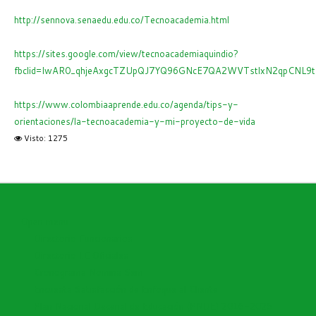
http://sennova.senaedu.edu.co/Tecnoacademia.html
https://sites.google.com/view/tecnoacademiaquindio?
fbclid=IwAR0_qhjeAxgcTZUpQJ7YQ96GNcE7QA2WVTstlxN2qpCNL9t
https://www.colombiaaprende.edu.co/agenda/tips-y-
orientaciones/la-tecnoacademia-y-mi-proyecto-de-vida
Visto: 1275
Open menu
Directorio Funcionarios
Directorio I.E Oficiales
Cronograma Nomina Sem
Encuesta Satisfacción de Enfoque al Cliente
Plan Nacional Decenal de Educación (PNDE) 2016-2026