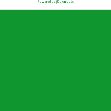
Powered by jDownloads
Open menu
Directorio Funcionarios
Directorio I.E Oficiales
Cronograma Nomina Sem
Encuesta Satisfacción de Enfoque al Cliente
Plan Nacional Decenal de Educación (PNDE) 2016-2026
Instructivo Elaboración de Documentos
Decreto 153 de 2020 "Actualización Distribución Planta"
Instructivo SIMPADE
Descuentos y Bon. Nomina Docentes
Plan de Acción Secretaría de Educación de Armenia
Calendario Escolar 2026
Plan Estratégico Municipal de Educación 2020-2031
PACSE 2026
Directorio IE Privadas