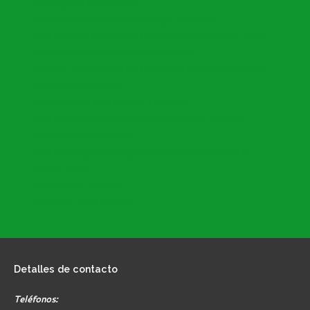
Cronograma Nomina Sem
Encuesta Satisfacción de Enfoque al Cliente
Plan Nacional Decenal de Educación (PNDE) 2016-2026
Instructivo Elaboración de Documentos
Decreto 153 de 2020 "Actualización Distribución Planta"
Instructivo SIMPADE
Descuentos y Bon. Nomina Docentes
Plan de Acción Secretaría de Educación de Armenia
Calendario Escolar 2026
Plan Estratégico Municipal de Educación 2020-2031
PACSE 2026
Directorio IE Privadas
Formatos SEM Armenia
Detalles
de contacto
Teléfonos: