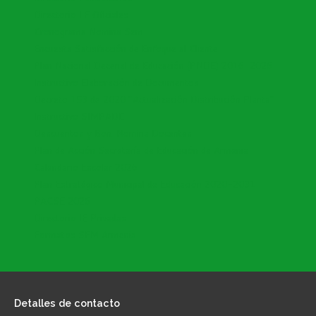
Directorio I.E Oficiales
Cronograma Nomina Sem
Encuesta Satisfacción de Enfoque al Cliente
Plan Nacional Decenal de Educación (PNDE) 2016-2026
Instructivo Elaboración de Documentos
Decreto 153 de 2020 "Actualización Distribución Planta"
Instructivo SIMPADE
Descuentos y Bon. Nomina Docentes
Plan de Acción Secretaría de Educación de Armenia
Calendario Escolar 2026
Plan Estratégico Municipal de Educación 2020-2031
PACSE 2026
Directorio IE Privadas
Formatos SEM Armenia
Detalles
de contacto