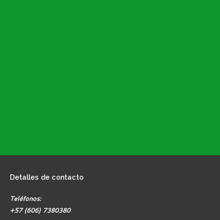
Plan Nacional Decenal de Educación (PNDE) 2016-2026
Instructivo Elaboración de Documentos
Decreto 153 de 2020 "Actualización Distribución Planta"
Instructivo SIMPADE
Descuentos y Bon. Nomina Docentes
Plan de Acción Secretaría de Educación de Armenia
Calendario Escolar 2026
Plan Estratégico Municipal de Educación 2020-2031
PACSE 2026
Directorio IE Privadas
Formatos SEM Armenia
Detalles
de contacto
Teléfonos:
+57 (606) 7380380