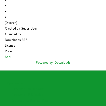
(0 votes)
Created by
Super User
Changed by
Downloads
315
License
Price
Back
Powered by jDownloads
Open menu
Directorio Funcionarios
Directorio I.E Oficiales
Cronograma Nomina Sem
Encuesta Satisfacción de Enfoque al Cliente