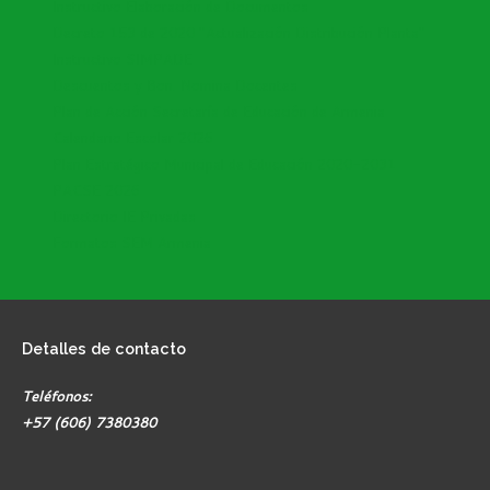
Instructivo Elaboración de Documentos
Decreto 153 de 2020 "Actualización Distribución Planta"
Instructivo SIMPADE
Descuentos y Bon. Nomina Docentes
Plan de Acción Secretaría de Educación de Armenia
Calendario Escolar 2026
Plan Estratégico Municipal de Educación 2020-2031
PACSE 2026
Directorio IE Privadas
Formatos SEM Armenia
Detalles
de contacto
Teléfonos:
+57 (606) 7380380