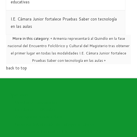
educativas
I.E. Cámara Junior fortalece Pruebas Saber con tecnología
en las aulas
More in this category:
« Armenia representará al Quindío en la fase
nacional del Encuentro Folclórico y Cultural del Magisterio tras obtener
el primer lugar en todas las modalidades
I.E. Cámara Junior fortalece
Pruebas Saber con tecnología en las aulas »
back to top
Open menu
Directorio Funcionarios
Directorio I.E Oficiales
Cronograma Nomina Sem
Encuesta Satisfacción de Enfoque al Cliente
Plan Nacional Decenal de Educación (PNDE) 2016-2026