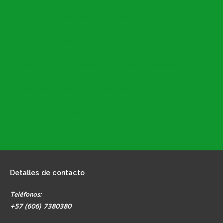
Plan Nacional Decenal de Educación (PNDE) 2016-2026
Instructivo Elaboración de Documentos
Decreto 153 de 2020 "Actualización Distribución Planta"
Instructivo SIMPADE
Descuentos y Bon. Nomina Docentes
Plan de Acción Secretaría de Educación de Armenia
Calendario Escolar 2026
Plan Estratégico Municipal de Educación 2020-2031
PACSE 2026
Directorio IE Privadas
Formatos SEM Armenia
Detalles
de contacto
Teléfonos:
+57 (606) 7380380