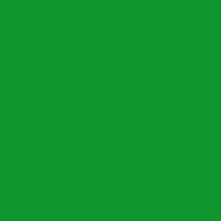
Open menu
Directorio Funcionarios
Directorio I.E Oficiales
Cronograma Nomina Sem
Encuesta Satisfacción de Enfoque al Cliente
Plan Nacional Decenal de Educación (PNDE) 2016-2026
Instructivo Elaboración de Documentos
Decreto 153 de 2020 "Actualización Distribución Planta"
Instructivo SIMPADE
Descuentos y Bon. Nomina Docentes
Plan de Acción Secretaría de Educación de Armenia
Calendario Escolar 2026
Plan Estratégico Municipal de Educación 2020-2031
PACSE 2026
Directorio IE Privadas
Formatos SEM Armenia