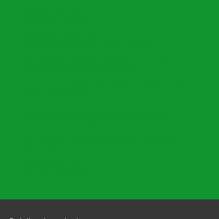
Directorio Funcionarios
Directorio I.E Oficiales
Cronograma Nomina Sem
Encuesta Satisfacción de Enfoque al Cliente
Plan Nacional Decenal de Educación (PNDE) 2016-2026
Instructivo Elaboración de Documentos
Decreto 153 de 2020 "Actualización Distribución Planta"
Instructivo SIMPADE
Descuentos y Bon. Nomina Docentes
Plan de Acción Secretaría de Educación de Armenia
Calendario Escolar 2026
Plan Estratégico Municipal de Educación 2020-2031
PACSE 2026
Directorio IE Privadas
Formatos SEM Armenia