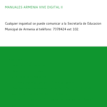
MANUALES ARMENIA VIVE DIGITAL II
Cualquier inquietud se puede comunicar a la Secretaría de Educacion
Municipal de Armenia al teléfono: 7378424 ext 102.
Open menu
Directorio Funcionarios
Directorio I.E Oficiales
Cronograma Nomina Sem
Encuesta Satisfacción de Enfoque al Cliente
Plan Nacional Decenal de Educación (PNDE) 2016-2026
Instructivo Elaboración de Documentos
Decreto 153 de 2020 "Actualización Distribución Planta"
Instructivo SIMPADE