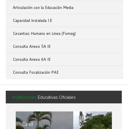
Articulación con la Educación Media
Capacidad Instalada I.E
Cesantias Humano en Linea (Fomag)
Consulta Anexo 5A IE
Consulta Anexo 6A IE
Consulta Focalización PAE
Instituciones
Educativas Oficiales
Casd
C