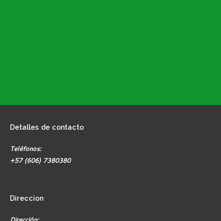
Descuentos y Bon. Nomina Docentes
Plan de Acción Secretaría de Educación de Armenia
Calendario Escolar 2026
Plan Estratégico Municipal de Educación 2020-2031
PACSE 2026
Directorio IE Privadas
Formatos SEM Armenia
Detalles
de contacto
Teléfonos:
+57 (606) 7380380
Direccion
Dirección: